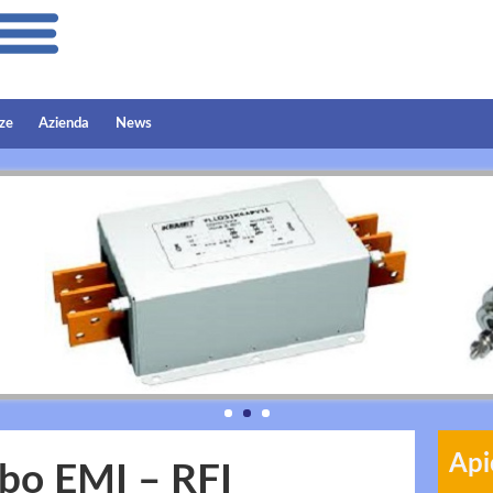
ze
Azienda
News
Api
urbo EMI – RFI