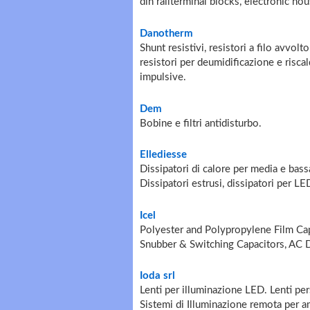
din railterminal blocks, electronic ho
Danotherm
Shunt resistivi, resistori a filo avvolt
resistori per deumidificazione e riscal
impulsive.
Dem
Bobine e filtri antidisturbo.
Ellediesse
Dissipatori di calore per media e bas
Dissipatori estrusi, dissipatori per LE
Icel
Polyester and Polypropylene Film Cap
Snubber & Switching Capacitors, AC D
Ioda srl
Lenti per illuminazione LED. Lenti per
Sistemi di Illuminazione remota per am