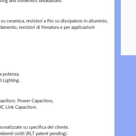
using and solderless breadboard.
o su ceramica, resistori a filo su dissipatore in alluminio,
damento, resistori di frenatura e per applicazioni
sa potenza.
D Lighting.
acitors: Power Capacitors,
C Link Capacitors.
sonalizzate su specifica del cliente.
bienti ostili (RLT patent pending).