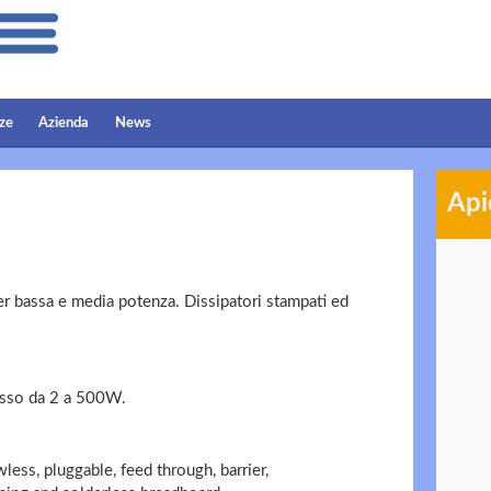
ze
Azienda
News
Api
per bassa e media potenza. Dissipatori stampati ed
pesso da 2 a 500W.
less, pluggable, feed through, barrier,