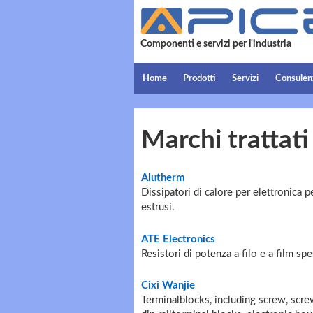
Componenti e servizi per l'industria
Home
Prodotti
Servizi
Consulen
Marchi trattati
Alutherm
Dissipatori di calore per elettronica 
estrusi.
ATE Electronics
Resistori di potenza a filo e a film s
Cixi Wanjie
Terminalblocks, including screw, screw