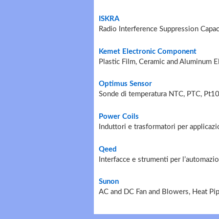
ISKRA
Radio Interference Suppression Capaci
Kemet Electronic Component
Plastic Film, Ceramic and Aluminum El
Optimus Sensor
Sonde di temperatura NTC, PTC, Pt10
Power Coils
Induttori e trasformatori per applicazi
Qeed
Interfacce e strumenti per l’automazio
Sunon
AC and DC Fan and Blowers, Heat Pip